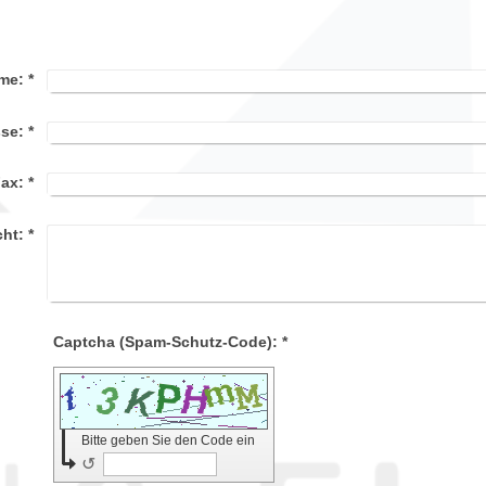
me:
*
sse:
*
Fax:
*
cht:
*
Captcha (Spam-Schutz-Code): *
Bitte geben Sie den Code ein
↺