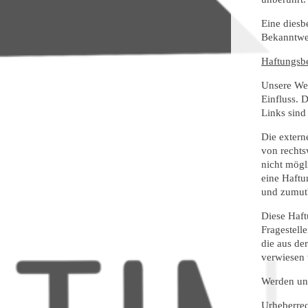
Eine diesb
Bekanntwer
Haftungsbe
Unsere Web
Einfluss. 
Links sind
Die extern
von rechts
nicht mögl
eine Haftu
und zumutb
Diese Haft
Fragestell
die aus de
verwiesen 
Werden uns
Urheberre