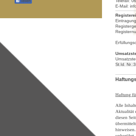
Telefax: 0
Teilen
E-Mail: in
Registere
Eintragung
Registerge
Register
Erfüllungs
Umsatzste
Umsatzste
St.Id. Nr.
Haftungs
Haftung fü
Alle Inhalt
Aktualität
diesen Sei
übermittel
hinweisen.
unberührt.