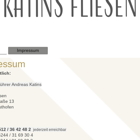
Impressum
essum
tlich:
ührer Andreas Katins
esen
raße 13
thofen
12 / 36 42 48 2
jederzeit erreichbar
6244 / 31 69 30 4