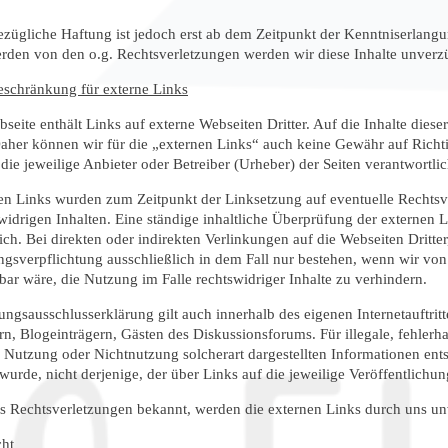
ezügliche Haftung ist jedoch erst ab dem Zeitpunkt der Kenntniserlang
den von den o.g. Rechtsverletzungen werden wir diese Inhalte unverzü
schränkung für externe Links
seite enthält Links auf externe Webseiten Dritter. Auf die Inhalte diese
Daher können wir für die „externen Links“ auch keine Gewähr auf Richti
 die jeweilige Anbieter oder Betreiber (Urheber) der Seiten verantwortlic
en Links wurden zum Zeitpunkt der Linksetzung auf eventuelle Rechtsve
widrigen Inhalten. Eine ständige inhaltliche Überprüfung der externen 
ich. Bei direkten oder indirekten Verlinkungen auf die Webseiten Dritte
ngsverpflichtung ausschließlich in dem Fall nur bestehen, wenn wir vo
ar wäre, die Nutzung im Falle rechtswidriger Inhalte zu verhindern.
ungsausschlusserklärung gilt auch innerhalb des eigenen Internetauftritt
ern, Blogeinträgern, Gästen des Diskussionsforums. Für illegale, fehlerh
r Nutzung oder Nichtnutzung solcherart dargestellten Informationen entst
wurde, nicht derjenige, der über Links auf die jeweilige Veröffentlichung
 Rechtsverletzungen bekannt, werden die externen Links durch uns unv
cht