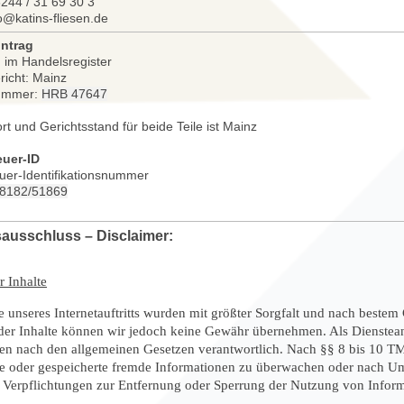
6244 / 31 69 30 3
fo@katins-fliesen.de
intrag
 im Handelsregister
richt: Mainz
nummer:
HRB 47647
ort und Gerichtsstand für beide Teile ist Mainz
uer-ID
uer-Identifikationsnummer
:38182/51869
ausschluss – Disclaimer:
r Inhalte
e unseres Internetauftritts wurden mit größter Sorgfalt und nach bestem G
 der Inhalte können wir jedoch keine Gewähr übernehmen. Als Dienstean
ten nach den allgemeinen Gesetzen verantwortlich. Nach §§ 8 bis 10 TMG 
te oder gespeicherte fremde Informationen zu überwachen oder nach Ums
 Verpflichtungen zur Entfernung oder Sperrung der Nutzung von Infor