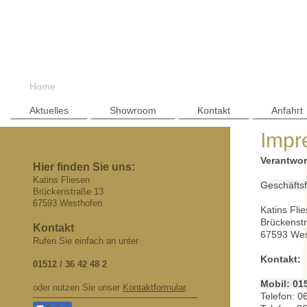
Home
Aktuelles
Showroom
Kontakt
Anfahrt
Impr
Verantwor
Hier finden Sie uns:
Katins Fliesen
Geschäftsf
Brückenstraße 13
67593 Westhofen
Katins Fli
Brückenst
Kontakt
67593 Wes
Rufen Sie einfach an unter
Kontakt:
01512 / 36 42 48 2
Mobil: 015
oder nutzen Sie unser
Kontaktformular
.
Telefon: 0